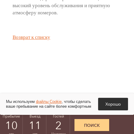
высокий уровень обслуживания и приятную
атмосферу номеров.
Возврат к списку
Мы используем
файлы Cookie
, чтобы сделать
Хорошо
ваше пребывание на сайте более комфортным
© Гостиница «Россия», 2026
Сделала сайт
Прибытие
Выезд
Гостей
Согласие посетителя сайта на обработку персональных
ПОИСК
данных
Политика защиты и обработки персональных данных
авг
авг
Человек